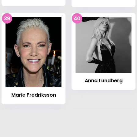
39
40
Anna Lundberg
Marie Fredriksson
41
42