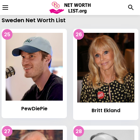
Sweden Net Worth List
25
26
PewDiePie
Britt Ekland
27
28