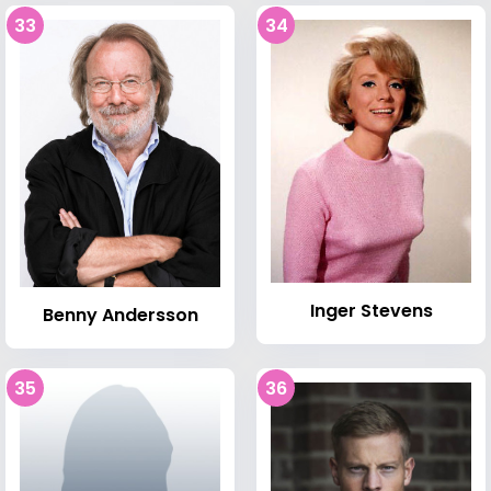
33
34
Inger Stevens
Benny Andersson
35
36