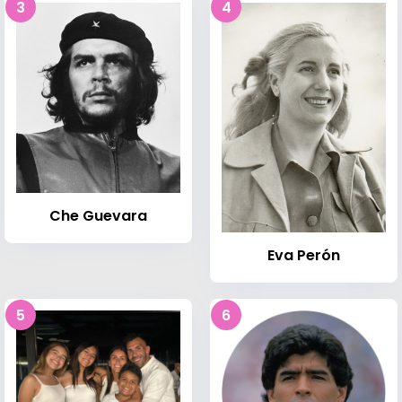
3
4
Che Guevara
Eva Perón
5
6