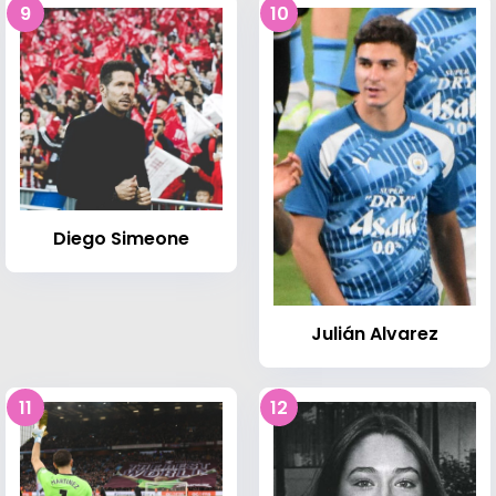
9
10
Diego Simeone
Julián Alvarez
11
12